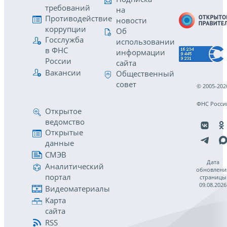
требований
на
Противодействие
новости
коррупции
Об
Госслужба
использовании
в ФНС
информации
России
сайта
Вакансии
Общественный
совет
© 2005-202
ФНС Росси
Открытое
ведомство
Открытые
данные
СМЭВ
Дата
Аналитический
обновлени
портал
страницы
09.08.2026
Видеоматериалы
Карта
сайта
RSS