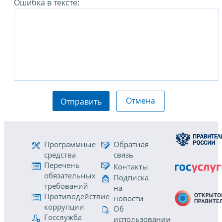
Ошибка в тексте:
Отмена
Отправить
Программные
Обратная
средства
связь
Перечень
Контакты
обязательных
Подписка
требований
на
Противодействие
новости
коррупции
Об
Госслужба
использовании