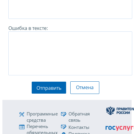
Ошибка в тексте:
Отмена
Отправить
Программные
Обратная
средства
связь
Перечень
Контакты
обязательных
Подписка