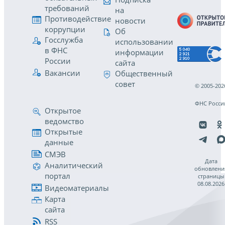
требований
на
Противодействие
новости
коррупции
Об
Госслужба
использовании
в ФНС
информации
России
сайта
Вакансии
Общественный
совет
© 2005-202
ФНС Росси
Открытое
ведомство
Открытые
данные
СМЭВ
Дата
Аналитический
обновлени
портал
страницы
08.08.2026
Видеоматериалы
Карта
сайта
RSS