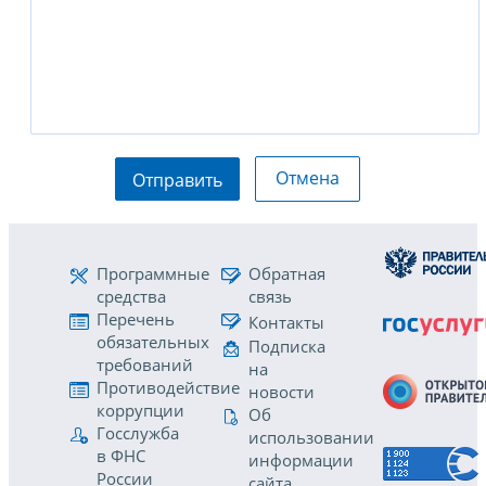
Отмена
Отправить
Программные
Обратная
средства
связь
Перечень
Контакты
обязательных
Подписка
требований
на
Противодействие
новости
коррупции
Об
Госслужба
использовании
в ФНС
информации
России
сайта