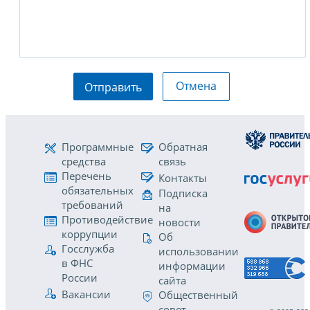
Отмена
Отправить
Программные
Обратная
средства
связь
Перечень
Контакты
обязательных
Подписка
требований
на
Противодействие
новости
коррупции
Об
Госслужба
использовании
в ФНС
информации
России
сайта
Вакансии
Общественный
совет