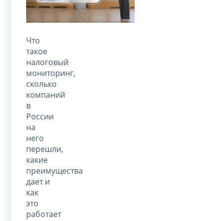
Что
такое
налоговый
мониторинг,
сколько
компаний
в
России
на
него
перешли,
какие
преимущества
дает и
как
это
работает