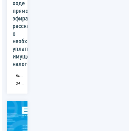
ходе
прямого
эфира
рассказали
о
необходимости
уплаты
имущественных
налогов
Видео
24 Красноярский край