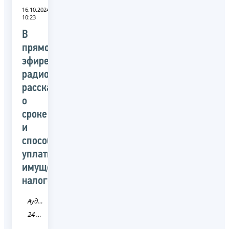
16.10.2024
10:23
В
прямом
эфире
радиослушателям
рассказали
о
сроке
и
способах
уплаты
имущественных
налогов
Аудио
24 Красноярский край