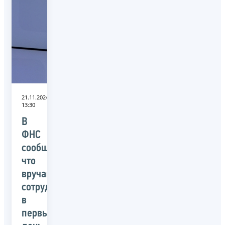
21.11.2024
13:30
В
ФНС
сообщили,
что
вручают
сотрудникам
в
первый