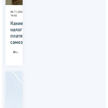
06.11.2024
16:42
Какие
налоги
платят
самозанятые
Видео