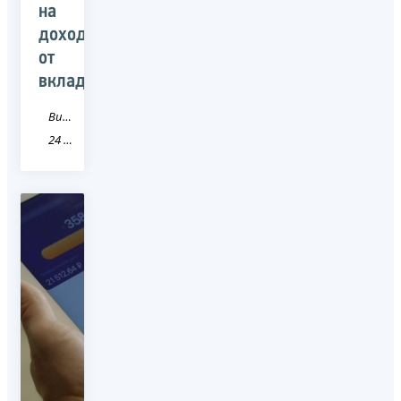
на
доходы
от
вкладов
Видео
24 Красноярский край