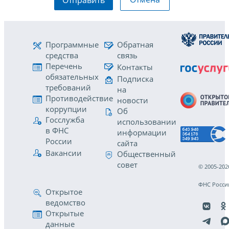
Отправить
Программные
Обратная
средства
связь
Перечень
Контакты
обязательных
Подписка
требований
на
Противодействие
новости
коррупции
Об
Госслужба
использовании
в ФНС
информации
России
сайта
Вакансии
Общественный
совет
© 2005-202
ФНС Росси
Открытое
ведомство
Открытые
данные