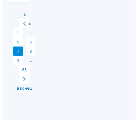
в
начало
1
...
5
6
7
8
9
...
65
в конец