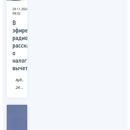
29.11.2024
09:32
В
эфире
радиопередачи
рассказали
о
налоговых
вычетах
Аудио
24 Красноярский край