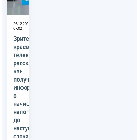
26.12.2024
07:02
Зрителям
краевого
телеканала
рассказали,
как
получать
информацию
о
начисленных
налогах
до
наступления
срока