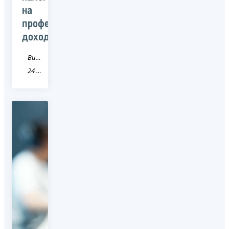
на
профессиональный
доход
Видео
24 Красноярский край