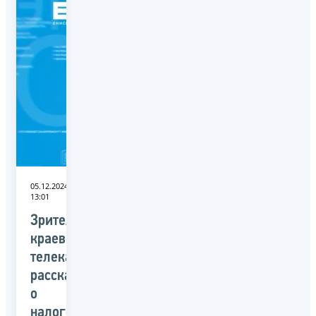
05.12.2024
13:01
Зрителям
краевого
телеканала
рассказали
о
налоге