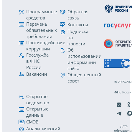
Программные
Обратная
средства
связь
Перечень
Контакты
обязательных
Подписка
требований
на
Противодействие
новости
коррупции
Об
Госслужба
использовании
в ФНС
информации
России
сайта
Вакансии
Общественный
совет
© 2005-202
ФНС Росси
Открытое
ведомство
Открытые
данные
СМЭВ
Дата
Аналитический
обновлени