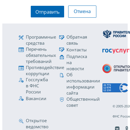
Отмена
Отправить
Программные
Обратная
средства
связь
Перечень
Контакты
обязательных
Подписка
требований
на
Противодействие
новости
коррупции
Об
Госслужба
использовании
в ФНС
информации
России
сайта
Вакансии
Общественный
совет
© 2005-202
ФНС Росси
Открытое
ведомство