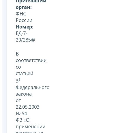
Принявший
орган:
ФНС
России
Номер:
ЕД-7-
20/285@
В
соответствии
со
статьей
1
3
Федерального
закона
от
22.05.2003
№ 54-
ФЗ «О
применении