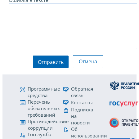
Ошибка в тексте:
Отмена
Отправить
Программные
Обратная
средства
связь
Перечень
Контакты
обязательных
Подписка
требований
на
Противодействие
новости
коррупции
Об
Госслужба
использовании