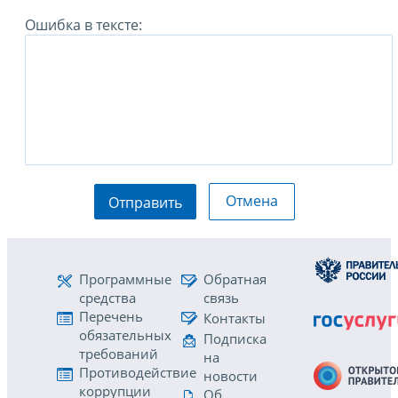
Ошибка в тексте:
Отмена
Отправить
Программные
Обратная
средства
связь
Перечень
Контакты
обязательных
Подписка
требований
на
Противодействие
новости
коррупции
Об