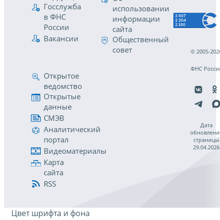
Госслужба
использовании
в ФНС
информации
России
сайта
Вакансии
Общественный
совет
© 2005-202
ФНС Росси
Открытое
ведомство
Открытые
данные
СМЭВ
Дата
Аналитический
обновлени
портал
страницы
29.04.2026
Видеоматериалы
Карта
сайта
RSS
Цвет шрифта и фона