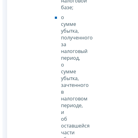
налоговой
базе;
о
сумме
убытка,
полученного
за
налоговый
период,
о
сумме
убытка,
зачтенного
в
налоговом
периоде,
и
об
оставшейся
части