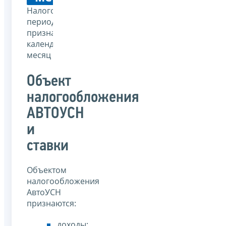
Налоговым
периодом
признается
календарный
месяц
Объект
налогообложения
АВТОУСН
и
ставки
Объектом
налогообложения
АвтоУСН
признаются:
доходы;