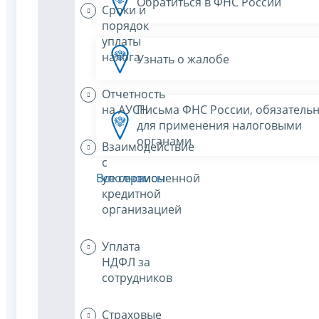
Обратиться в ФНС России
Сроки и
порядок
уплаты
налога
Узнать о жалобе
Отчетность
на АУСН
Письма ФНС России, обязатель
для применения налоговыми
органами
Взаимодействие
с
уполномоченной
Все сервисы
кредитной
организацией
Уплата
НДФЛ за
сотрудников
Страховые