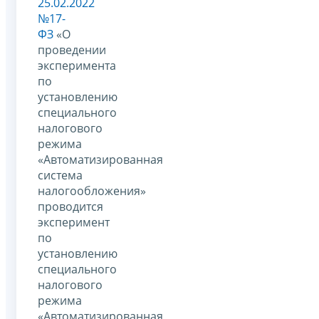
25.02.2022
№17-
ФЗ
«О
проведении
эксперимента
по
установлению
специального
налогового
режима
«Автоматизированная
система
налогообложения»
проводится
эксперимент
по
установлению
специального
налогового
режима
«Автоматизированная