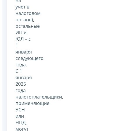
на
учет в
налоговом
органе),
остальные
ИП и
ЮЛ – с
1
января
следующего
года.
С 1
января
2025
года
налогоплательщики,
применяющие
УСН
или
НПД,
могут