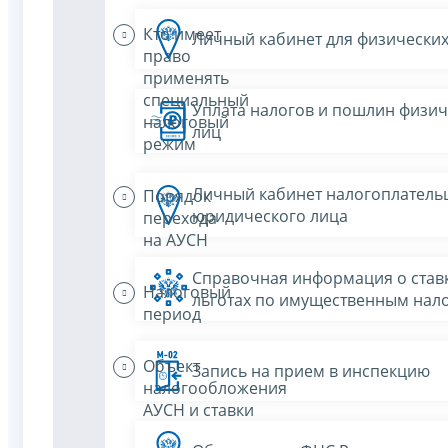
Кто имеет
Личный кабинет для физических
право
применять
специальный
Уплата налогов и пошлин физич
налоговый
лиц
режим
Личный кабинет налогоплатель
Порядок
юридического лица
перехода
на АУСН
Справочная информация о ставк
Налоговый
льготах по имущественным нал
период
Объект
Запись на прием в инспекцию
налогообложения
АУСН и ставки