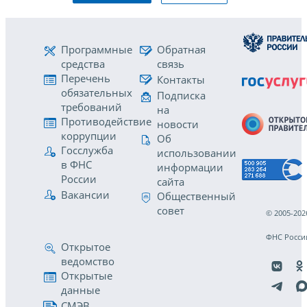
Программные
Обратная
средства
связь
Перечень
Контакты
обязательных
Подписка
требований
на
Противодействие
новости
коррупции
Об
Госслужба
использовании
в ФНС
информации
России
сайта
Вакансии
Общественный
совет
© 2005-202
ФНС Росси
Открытое
ведомство
Открытые
данные
СМЭВ