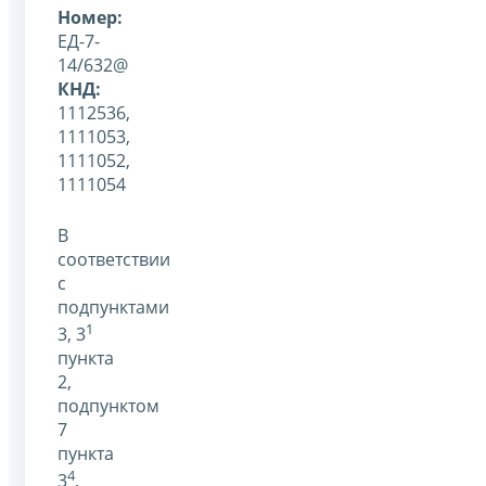
Номер:
ЕД-7-
14/632@
КНД:
1112536,
1111053,
1111052,
1111054
В
соответствии
с
подпунктами
1
3, 3
пункта
2,
подпунктом
7
пункта
4
3
,