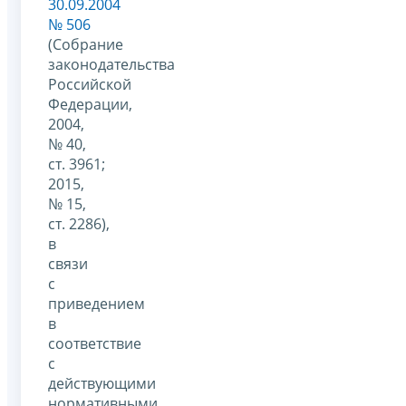
30.09.2004
№ 506
(Собрание
законодательства
Российской
Федерации,
2004,
№ 40,
ст. 3961;
2015,
№ 15,
ст. 2286),
в
связи
с
приведением
в
соответствие
с
действующими
нормативными