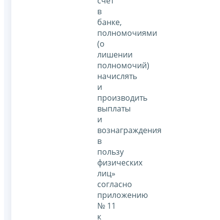
счет
в
банке,
полномочиями
(о
лишении
полномочий)
начислять
и
производить
выплаты
и
вознаграждения
в
пользу
физических
лиц»
согласно
приложению
№ 11
к