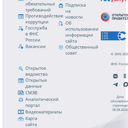
обязательных
Подписка
требований
на
Противодействие
новости
коррупции
Об
Госслужба
использовании
в ФНС
информации
России
сайта
Вакансии
Общественный
совет
© 2005-202
ФНС Росси
Открытое
ведомство
Открытые
данные
СМЭВ
Дата
Аналитический
обновлени
портал
страницы
08.08.2026
Видеоматериалы
Карта
сайта