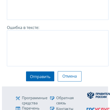
Ошибка в тексте:
Отмена
Отправить
Программные
Обратная
средства
связь
Перечень
Контакты