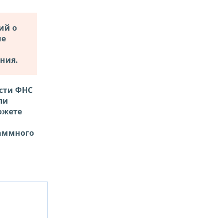
ий о
не
ения.
ости ФНС
ли
ожете
раммного