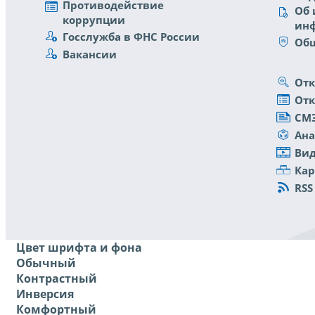
Противодействие
Об 
коррупции
ин
Госслужба в ФНС России
Общ
Вакансии
Отк
От
СМ
Ана
Ви
Кар
RSS
Цвет шрифта и фона
Обычный
Контрастный
Инверсия
Комфортный