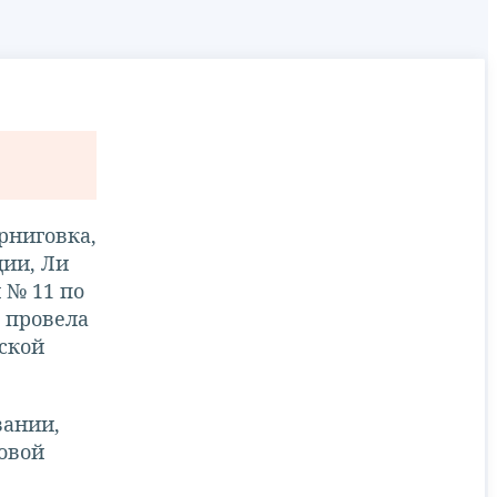
рниговка,
ции, Ли
 № 11 по
 провела
ской
вании,
овой