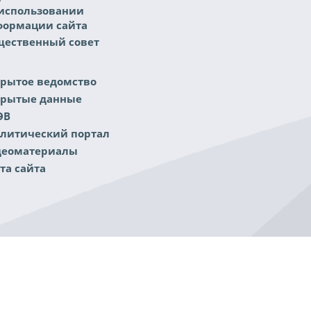
использовании
формации сайта
ественный совет
рытое ведомство
крытые данные
ЭВ
литический портал
деоматериалы
та сайта