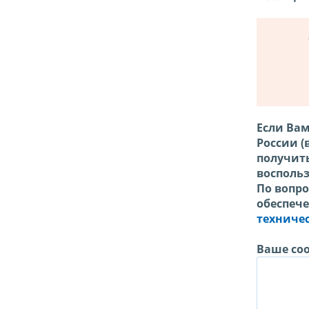
Если Вам
России (
получить
восполь
По вопр
обеспеч
техниче
Ваше со