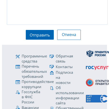
Отмена
Отправить
Программные
Обратная
средства
связь
Перечень
Контакты
обязательных
Подписка
требований
на
Противодействие
новости
коррупции
Об
Госслужба
использовании
в ФНС
информации
России
сайта
Вакансии
Общественный