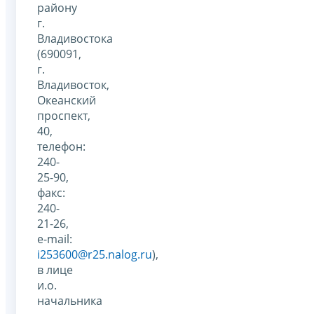
району
г.
Владивостока
(690091,
г.
Владивосток,
Океанский
проспект,
40,
телефон:
240-
25-90,
факс:
240-
21-26,
e-mail:
i253600@r25.nalog.ru
),
в лице
и.о.
начальника