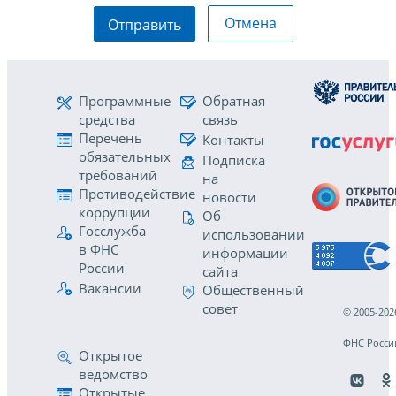
Отмена
Отправить
Программные
Обратная
средства
связь
Перечень
Контакты
обязательных
Подписка
требований
на
Противодействие
новости
коррупции
Об
Госслужба
использовании
в ФНС
информации
России
сайта
Вакансии
Общественный
совет
© 2005-202
ФНС Росси
Открытое
ведомство
Открытые