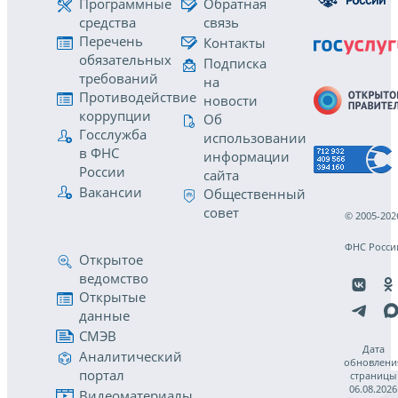
Программные
Обратная
средства
связь
Перечень
Контакты
обязательных
Подписка
требований
на
Противодействие
новости
коррупции
Об
Госслужба
использовании
в ФНС
информации
России
сайта
Вакансии
Общественный
совет
© 2005-202
ФНС Росси
Открытое
ведомство
Открытые
данные
СМЭВ
Дата
Аналитический
обновлени
портал
страницы
06.08.2026
Видеоматериалы