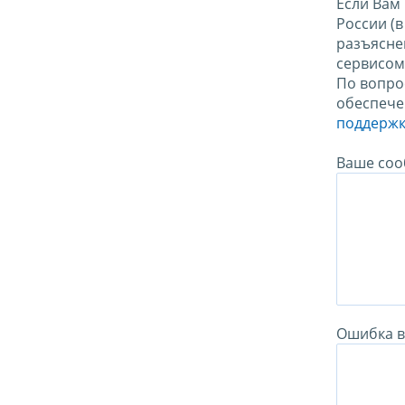
Если Вам
России (
разъясне
сервисо
По вопро
обеспече
поддержк
Ваше соо
Ошибка в 