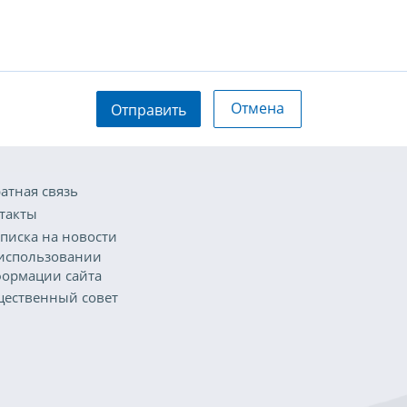
Отмена
Отправить
атная связь
такты
писка на новости
использовании
ормации сайта
ественный совет