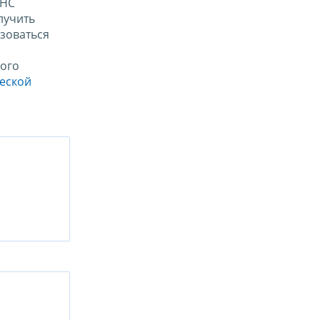
ФНС
лучить
зоваться
ого
ческой