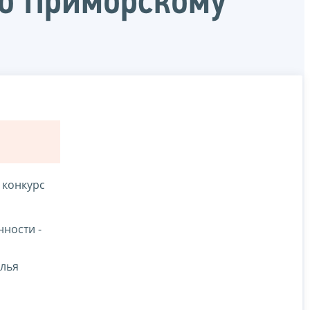
о Приморскому
конкурс
ности -
алья