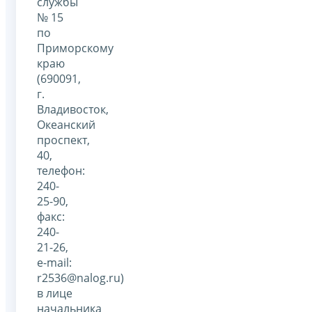
службы
№ 15
по
Приморскому
краю
(690091,
г.
Владивосток,
Океанский
проспект,
40,
телефон:
240-
25-90,
факс:
240-
21-26,
e-mail:
r2536@nalog.ru)
в лице
начальника