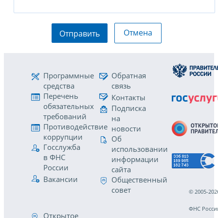
Отмена
Отправить
Программные
Обратная
средства
связь
Перечень
Контакты
обязательных
Подписка
требований
на
Противодействие
новости
коррупции
Об
Госслужба
использовании
в ФНС
информации
России
сайта
Вакансии
Общественный
совет
© 2005-202
ФНС Росси
Открытое