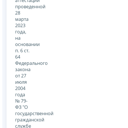
аттестации
проведенной
28
марта
2023
года,
на
основании
п. 6 ст.
64
Федерального
закона
от 27
июля
2004
года
№ 79-
ФЗ "О
государственной
гражданской
службе