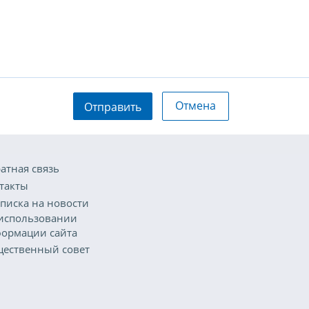
Отмена
Отправить
атная связь
такты
писка на новости
использовании
ормации сайта
ественный совет