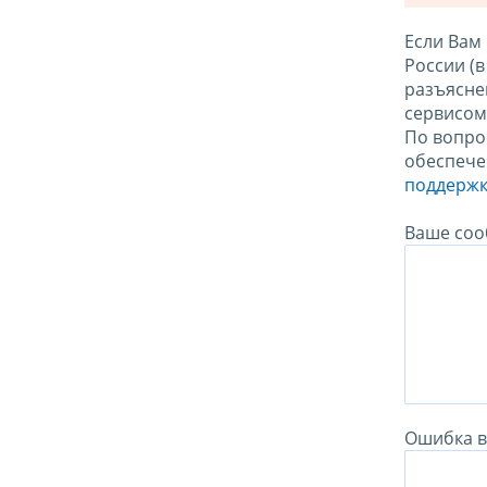
Если Вам
России (
разъясне
сервисо
По вопро
обеспече
поддержк
Ваше соо
Ошибка в 