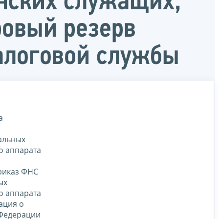
нских служащих,
ровый резерв
алоговой службы
а
ральных
о аппарата
риказ ФНС
ых
о аппарата
ация о
 Федерации