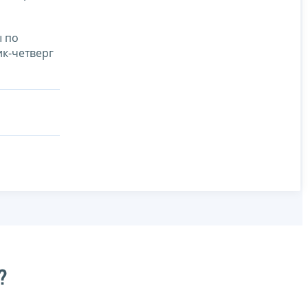
ы по
ик-четверг
?