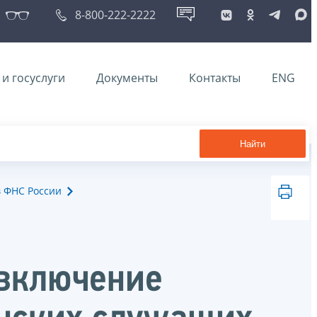
8-800-222-2222
и госуслуги
Документы
Контакты
ENG
Найти
в ФНС России
 включение