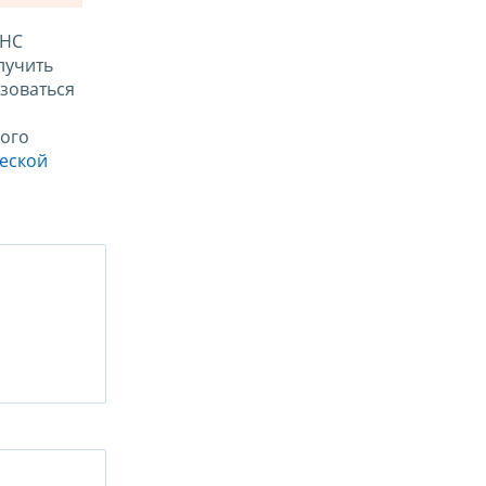
ФНС
лучить
зоваться
ого
ческой