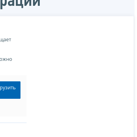
ерации
щает
можно
рузить