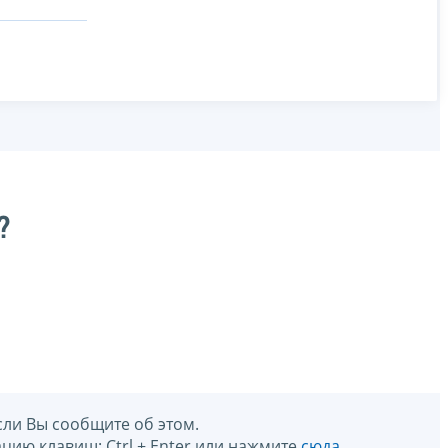
?
сли Вы сообщите об этом.
цию клавиш: Ctrl + Enter или нажмите
сюда
.