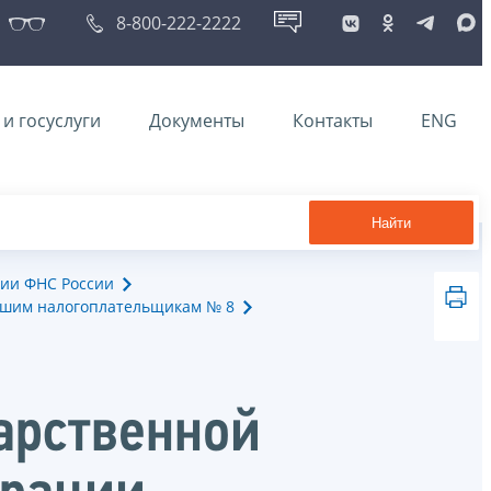
8-800-222-2222
и госуслуги
Документы
Контакты
ENG
Найти
ии ФНС России
йшим налогоплательщикам № 8
арственной