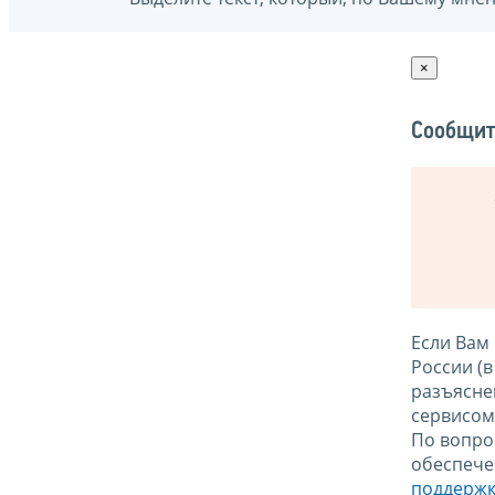
×
Сообщит
Если Вам
России (
разъясне
сервисо
По вопро
обеспече
поддержк