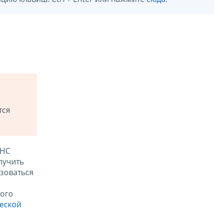
тся
ФНС
лучить
зоваться
ого
ческой