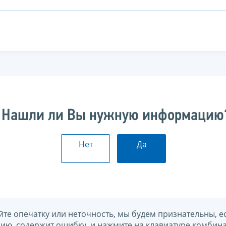
Нашли ли Вы нужную информацию
Нет
Да
йте опечатку или неточность, мы будем признательны, е
нию, содержит ошибку, и нажмите на клавиатуре комбина