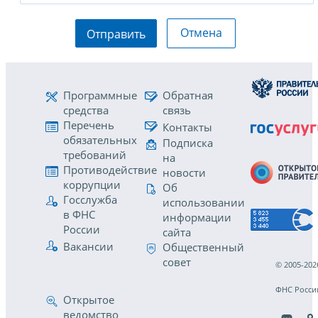
Отмена
Отправить
Программные
Обратная
средства
связь
Перечень
Контакты
обязательных
Подписка
требований
на
Противодействие
новости
коррупции
Об
Госслужба
использовании
в ФНС
информации
России
сайта
Вакансии
Общественный
совет
© 2005-202
ФНС Росси
Открытое
ведомство