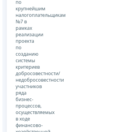
по
крупнейшим
налогоплательщикам
№7 в
рамках
реализации
проекта
по
созданию
системы
критериев
добросовестности/
недобросовестности
участников
ряда
бизнес-
процессов,
осуществляемых
в ходе
финансово-
хозяйственной