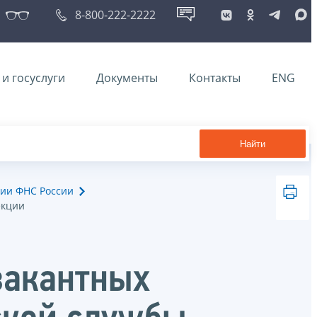
8-800-222-2222
и госуслуги
Документы
Контакты
ENG
Найти
ии ФНС России
екции
вакантных