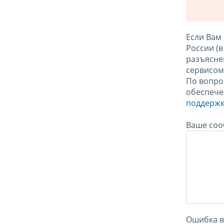
Если Вам
России (
разъясне
сервисо
По вопро
обеспече
поддержк
Ваше соо
Ошибка в 