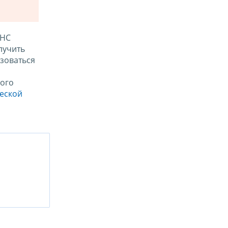
ФНС
лучить
зоваться
ого
ческой