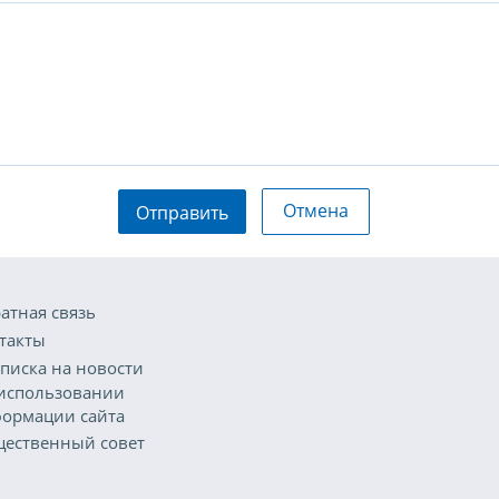
Отмена
Отправить
атная связь
такты
писка на новости
использовании
ормации сайта
ественный совет