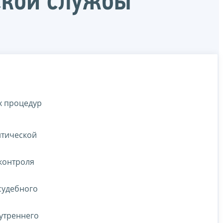
ской службы
х процедур
итической
 контроля
судебного
утреннего