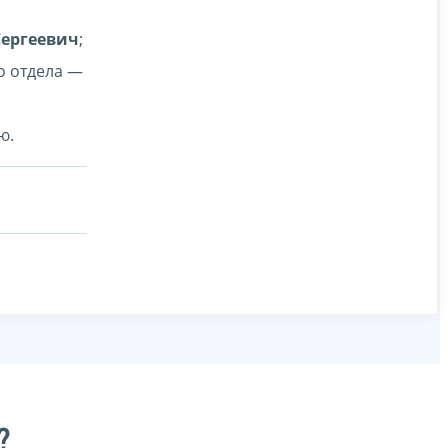
ергеевич
;
о отдела —
ю.
?