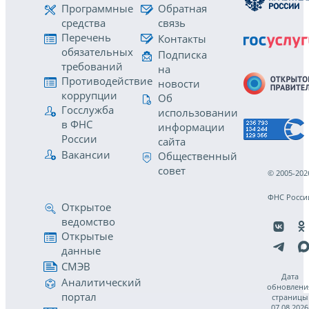
Программные
Обратная
средства
связь
Перечень
Контакты
обязательных
Подписка
требований
на
Противодействие
новости
коррупции
Об
Госслужба
использовании
в ФНС
информации
России
сайта
Вакансии
Общественный
совет
© 2005-202
ФНС Росси
Открытое
ведомство
Открытые
данные
СМЭВ
Дата
Аналитический
обновлени
портал
страницы
07.08.2026