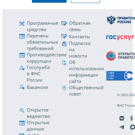
Программные
Обратная
средства
связь
Перечень
Контакты
обязательных
Подписка
требований
на
Противодействие
новости
коррупции
Об
Госслужба
использовании
в ФНС
информации
России
сайта
Вакансии
Общественный
совет
© 2005-202
ФНС Росси
Открытое
ведомство
Открытые
данные