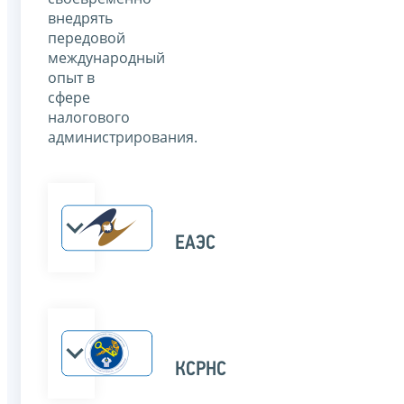
внедрять
передовой
международный
опыт в
сфере
налогового
администрирования.
ЕАЭС
КСРНС