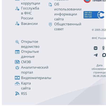
коррупции
Об
Госслужба
использовании
в ФНС
информации
России
сайта
Вакансии
Общественный
совет
© 2005-202
ФНС Росси
Открытое
ведомство
Открытые
данные
СМЭВ
Дата
Аналитический
обновлени
портал
страницы
06.08.2026
Видеоматериалы
Карта
сайта
RSS