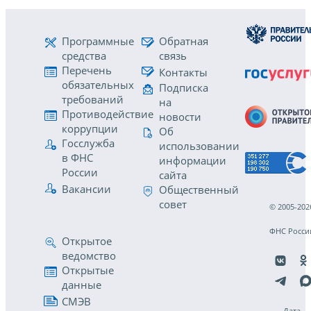
Программные
Обратная
средства
связь
Перечень
Контакты
обязательных
Подписка
требований
на
Противодействие
новости
коррупции
Об
Госслужба
использовании
в ФНС
информации
России
сайта
Вакансии
Общественный
совет
© 2005-202
ФНС Росси
Открытое
ведомство
Открытые
данные
СМЭВ
Дата