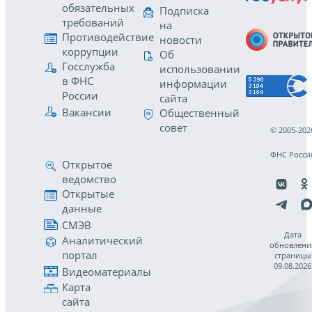
обязательных
Подписка
требований
на
Противодействие
новости
коррупции
Об
Госслужба
использовании
в ФНС
информации
России
сайта
Вакансии
Общественный
совет
© 2005-202
ФНС Росси
Открытое
ведомство
Открытые
данные
СМЭВ
Дата
Аналитический
обновлени
портал
страницы
09.08.2026
Видеоматериалы
Карта
сайта