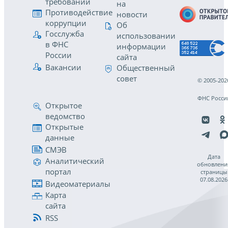
требований
на
Противодействие
новости
коррупции
Об
Госслужба
использовании
в ФНС
информации
России
сайта
Вакансии
Общественный
совет
© 2005-202
ФНС Росси
Открытое
ведомство
Открытые
данные
СМЭВ
Дата
Аналитический
обновлени
портал
страницы
07.08.2026
Видеоматериалы
Карта
сайта
RSS