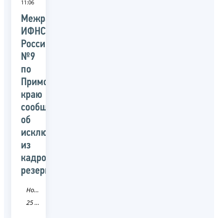
11:06
Межрайонная
ИФНС
России
№9
по
Приморскому
краю
сообщает
об
исключении
из
кадрового
резерва
Новость
25 Приморский край