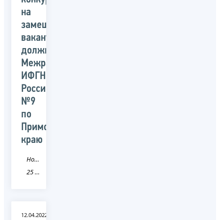
на
замещение
вакантных
должностей
Межрайонной
ИФГНС
России
№9
по
Приморскому
краю
Новость
25 Приморский край
12.04.2022