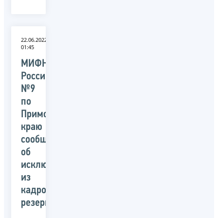
22.06.2022
01:45
МИФНС
России
№9
по
Приморскому
краю
сообщает
об
исключении
из
кадрового
резерва