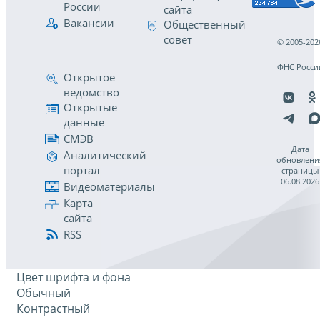
России
сайта
Вакансии
Общественный
совет
© 2005-202
ФНС Росси
Открытое
ведомство
Открытые
данные
СМЭВ
Дата
Аналитический
обновлени
портал
страницы
06.08.2026
Видеоматериалы
Карта
сайта
RSS
Цвет шрифта и фона
Обычный
Контрастный