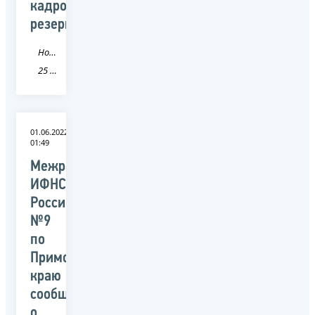
кадрового
резерва
Новость
25 Приморский край
01.06.2022
01:49
Межрайонная
ИФНС
России
№9
по
Приморскому
краю
сообщает
о