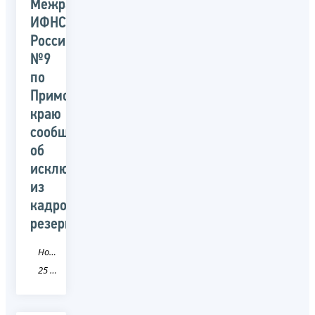
Межрайонная
ИФНС
России
№9
по
Приморскому
краю
сообщает
об
исключении
из
кадрового
резерва
Новость
25 Приморский край