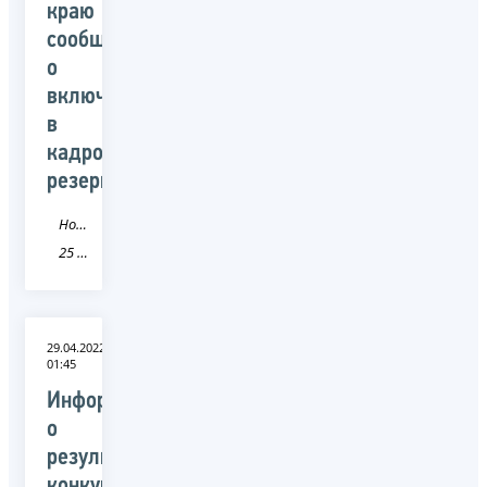
краю
сообщает
о
включении
в
кадровый
резерв
Новость
25 Приморский край
29.04.2022
01:45
Информация
о
результатах
конкурса