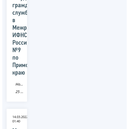
гражданской
службы
в
Межрайонной
ИФНС
России
№9
по
Приморскому
краю
Новость
25 Приморский край
14.03.2022
01:40