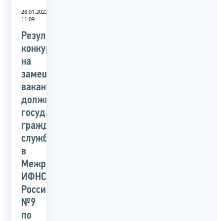
28.01.2022
11:09
Результаты
конкурса
на
замещение
вакантных
должностей
государственной
гражданской
службы
в
Межрайонной
ИФНС
России
№9
по