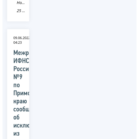
Новость
25 Приморский край
09.06.2022
04:23
Межрайонная
ИФНС
России
№9
по
Приморскому
краю
сообщает
об
исключении
из