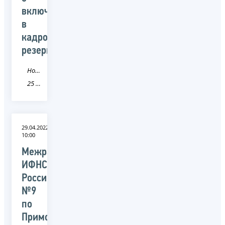
включении
в
кадровый
резерв
Новость
25 Приморский край
29.04.2022
10:00
Межрайонная
ИФНС
России
№9
по
Приморскому