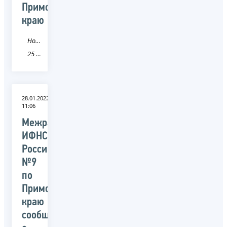
Приморскому
краю
Новость
25 Приморский край
28.01.2022
11:06
Межрайонная
ИФНС
России
№9
по
Приморскому
краю
сообщает