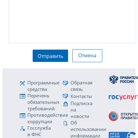
Отмена
Отправить
Программные
Обратная
средства
связь
Перечень
Контакты
обязательных
Подписка
требований
на
Противодействие
новости
коррупции
Об
Госслужба
использовании
в ФНС
информации