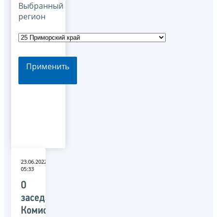
Выбранный
регион
Применить
23.06.2022
05:33
О
заседании
Комиссии