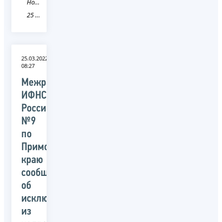
Новость
25 Приморский край
25.03.2022
08:27
Межрайонная
ИФНС
России
№9
по
Приморскому
краю
сообщает
об
исключении
из