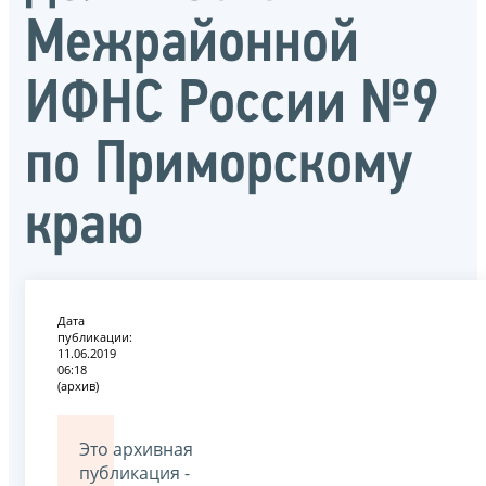
Межрайонной
ИФНС России №9
по Приморскому
краю
Дата
публикации:
11.06.2019
06:18
(архив)
Это архивная
публикация -