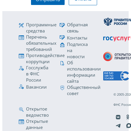
Программные
Обратная
средства
связь
Перечень
Контакты
обязательных
Подписка
требований
на
Противодействие
новости
коррупции
Об
Госслужба
использовании
в ФНС
информации
России
сайта
Вакансии
Общественный
совет
© 2005-202
ФНС Росси
Открытое
ведомство
Открытые
данные