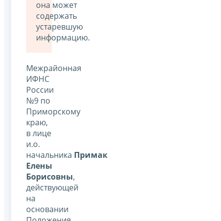
она может
содержать
устаревшую
информацию.
Межрайонная
ИФНС
России
№9 по
Приморскому
краю,
в лице
и.о.
начальника
Примак
Елены
Борисовны
,
действующей
на
основании
Положения