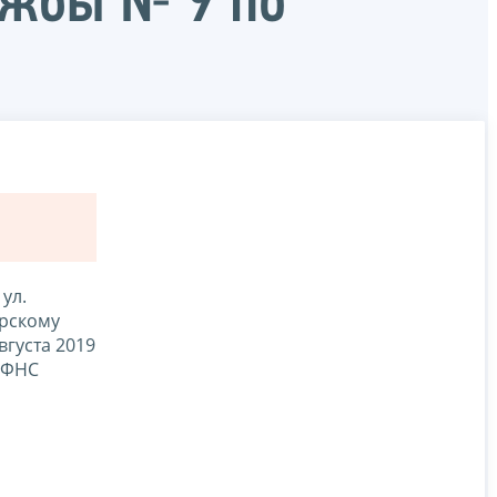
ужбы № 9 по
ул.
орскому
вгуста 2019
ИФНС