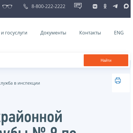
8-800-222-2222
и госуслуги
Документы
Контакты
ENG
Найти
служба в инспекции
жрайонной