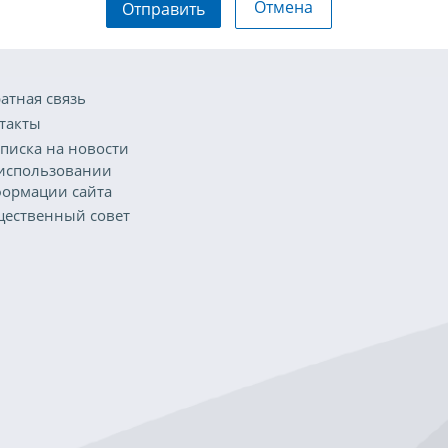
Отмена
Отправить
атная связь
такты
писка на новости
использовании
ормации сайта
ественный совет