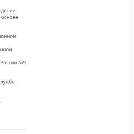
ждении
а основе
айонной
онной
 России №9
службы
.