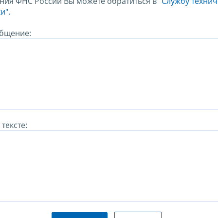
ния ФНС России Вы можете обратиться в
"Службу техни
и".
бщение:
тексте: