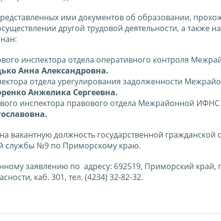
 представленных ими документов об образовании, прохо
существлении другой трудовой деятельности, а также н
нан:
гового инспектора отдела оперативного контроля Межр
ько Анна Александровна.
спектора отдела урегулирования задолженности Межрай
ренко Анжелика Сергеевна.
гового инспектора правового отдела Межрайонной ИФНС
тославовна.
на вакантную должность государственной гражданской 
й службы №9 по Приморскому краю.
ному заявлению по адресу: 692519, Приморский край, г
ности, каб. 301, тел. (4234) 32-82-32.