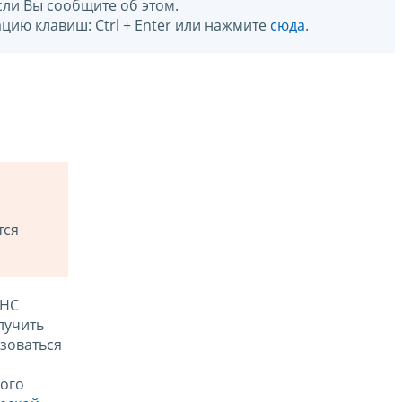
сли Вы сообщите об этом.
цию клавиш: Ctrl + Enter или нажмите
сюда
.
тся
ФНС
лучить
зоваться
ого