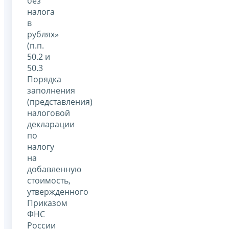
без
налога
в
рублях»
(п.п.
50.2 и
50.3
Порядка
заполнения
(представления)
налоговой
декларации
по
налогу
на
добавленную
стоимость,
утвержденного
Приказом
ФНС
России