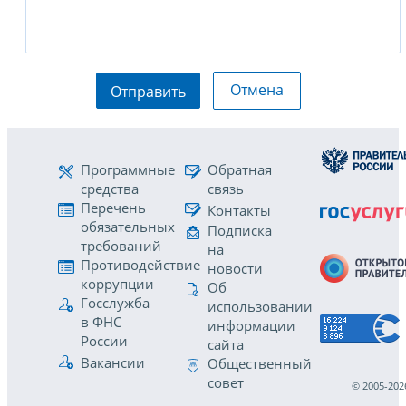
Отмена
Отправить
Программные
Обратная
средства
связь
Перечень
Контакты
обязательных
Подписка
требований
на
Противодействие
новости
коррупции
Об
Госслужба
использовании
в ФНС
информации
России
сайта
Вакансии
Общественный
совет
© 2005-202