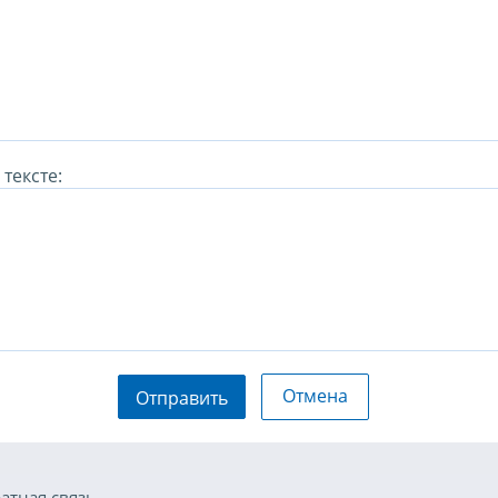
тексте:
Отмена
Отправить
атная связь