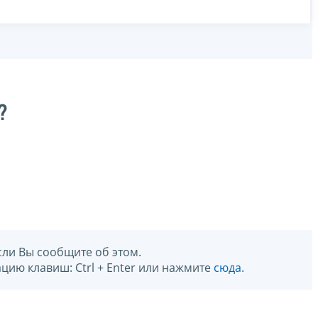
?
сли Вы сообщите об этом.
цию клавиш: Ctrl + Enter или нажмите
сюда
.