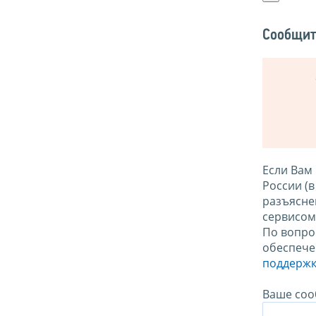
Сообщит
Если Вам
России (
разъясне
сервисо
По вопро
обеспече
поддержк
Ваше соо