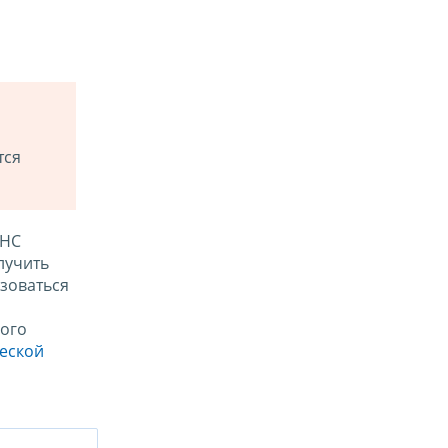
тся
ФНС
лучить
зоваться
ого
ческой