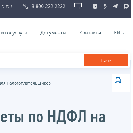
8-800-222-2222
и госуслуги
Документы
Контакты
ENG
Найти
ля налогоплательщиков
четы по НДФЛ на