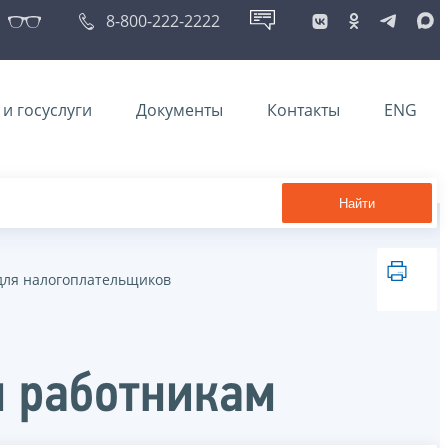
8-800-222-2222
и госуслуги
Документы
Контакты
ENG
Найти
ля налогоплательщиков
м работникам