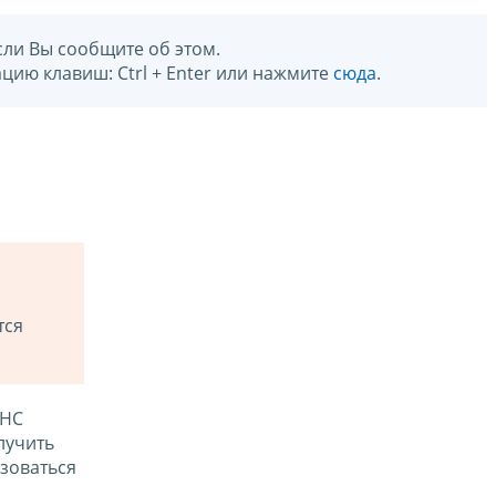
сли Вы сообщите об этом.
цию клавиш: Ctrl + Enter или нажмите
сюда
.
тся
ФНС
лучить
зоваться