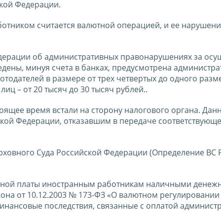
ской Федерации.
отником считается валютной операцией, и ее нарушени
 Федерации об административных правонарушениях за осу
дены, минуя счета в банках, предусмотрена администра
отодателей в размере от трех четвертых до одного раз
ц – от 20 тысяч до 30 тысяч рублей..
тоящее время встали на сторону налогового органа. Дан
кой Федерации, отказавшим в передаче соответствующе
рховного Суда Российской Федерации (Определение ВС 
отной платы иностранным работникам наличными дене
она от 10.12.2003 № 173-ФЗ «О валютном регулировании
финансовые последствия, связанные с оплатой админист