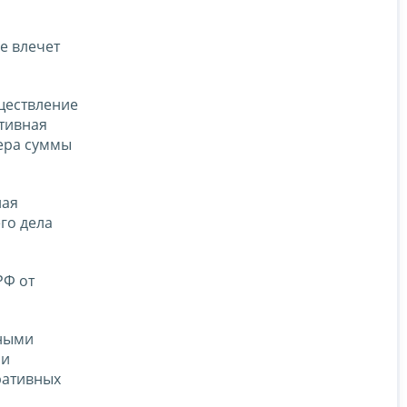
е влечет
ществление
тивная
мера суммы
ная
го дела
РФ от
жными
 и
ративных