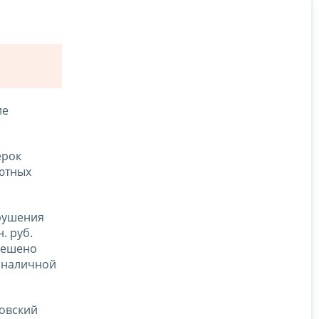
ие
ерок
ютных
арушения
. руб.
решено
езналичной
ковский