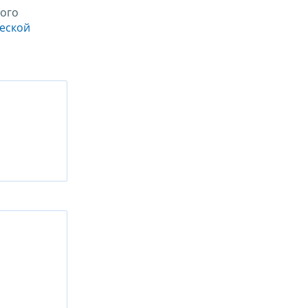
ого
ческой