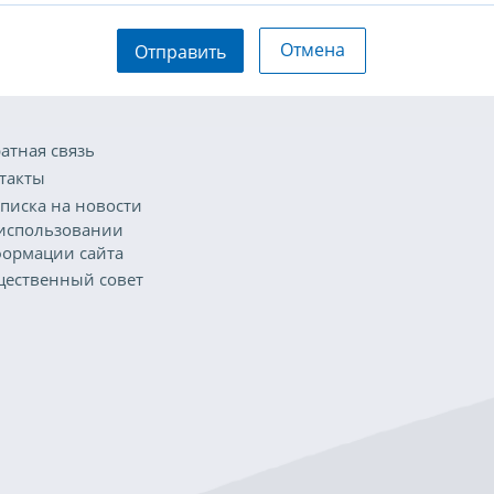
Отмена
Отправить
атная связь
такты
писка на новости
использовании
ормации сайта
ественный совет