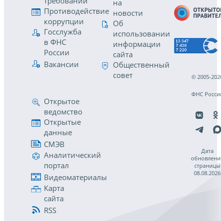
требований
на
Противодействие
новости
коррупции
Об
Госслужба
использовании
в ФНС
информации
России
сайта
Вакансии
Общественный
совет
© 2005-202
ФНС Росси
Открытое
ведомство
Открытые
данные
СМЭВ
Дата
Аналитический
обновлени
портал
страницы
08.08.2026
Видеоматериалы
Карта
сайта
RSS