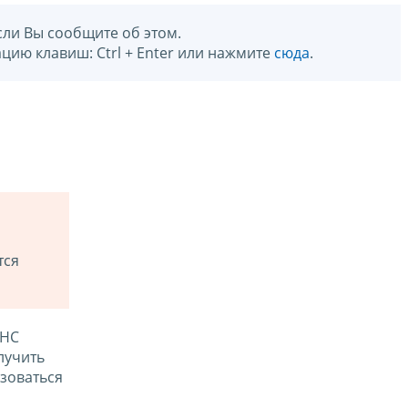
сли Вы сообщите об этом.
цию клавиш: Ctrl + Enter или нажмите
сюда
.
тся
ФНС
лучить
зоваться