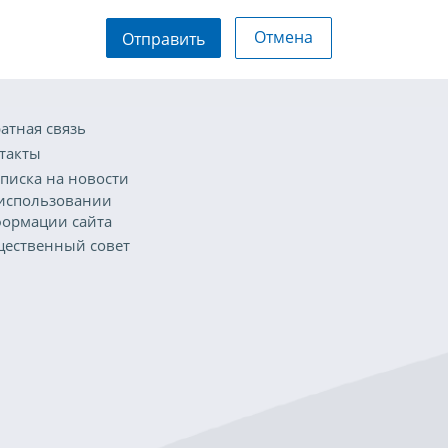
Отмена
Отправить
атная связь
такты
писка на новости
использовании
ормации сайта
ественный совет