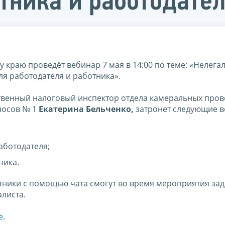
отника и работодате
раю проведёт вебинар 7 мая в 14:00 по теме: «Нелега
ля работодателя и работника».
ственный налоговый инспектор отдела камеральных пров
носов № 1
Екатерина Бельченко,
затронет следующие в
аботодателя;
ника.
тники с помощью чата смогут во время мероприятия зад
листа.
е
.