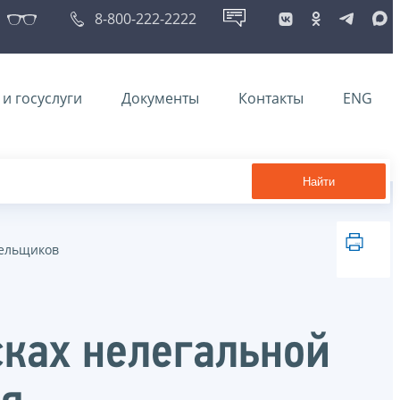
8-800-222-2222
и госуслуги
Документы
Контакты
ENG
Найти
тельщиков
сках нелегальной