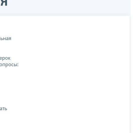
ля
льная
ерок
опросы:
ать