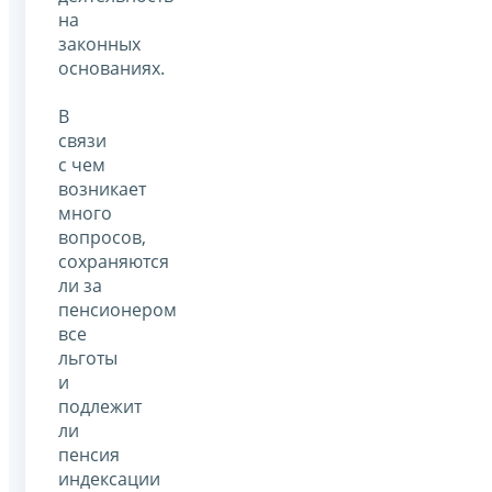
на
законных
основаниях.
В
связи
с чем
возникает
много
вопросов,
сохраняются
ли за
пенсионером
все
льготы
и
подлежит
ли
пенсия
индексации