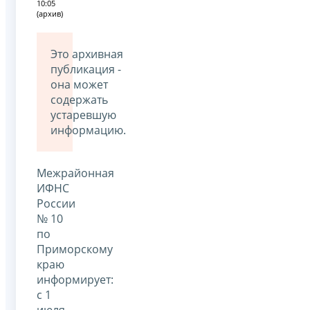
10:05
(архив)
Это архивная
публикация -
она может
содержать
устаревшую
информацию.
Межрайонная
ИФНС
России
№ 10
по
Приморскому
краю
информирует:
с 1
июля