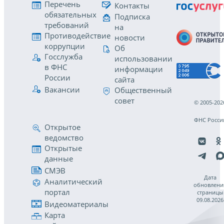
Перечень
Контакты
обязательных
Подписка
требований
на
Противодействие
новости
коррупции
Об
Госслужба
использовании
в ФНС
информации
России
сайта
Вакансии
Общественный
совет
© 2005-202
ФНС Росси
Открытое
ведомство
Открытые
данные
СМЭВ
Дата
Аналитический
обновлени
портал
страницы
09.08.2026
Видеоматериалы
Карта