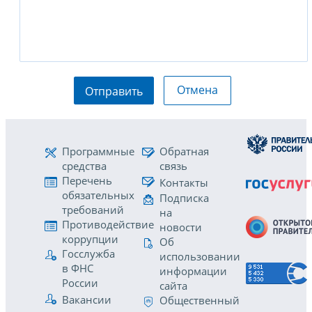
Отмена
Отправить
Программные
Обратная
средства
связь
Перечень
Контакты
обязательных
Подписка
требований
на
Противодействие
новости
коррупции
Об
Госслужба
использовании
в ФНС
информации
России
сайта
Вакансии
Общественный