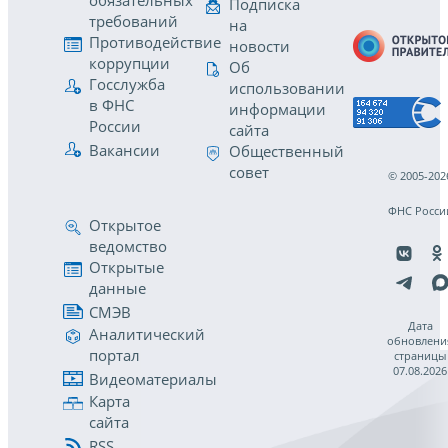
обязательных
Подписка
требований
на
Противодействие
новости
коррупции
Об
Госслужба
использовании
в ФНС
информации
России
сайта
Вакансии
Общественный
совет
© 2005-202
ФНС Росси
Открытое
ведомство
Открытые
данные
СМЭВ
Дата
Аналитический
обновлени
портал
страницы
07.08.2026
Видеоматериалы
Карта
сайта
RSS