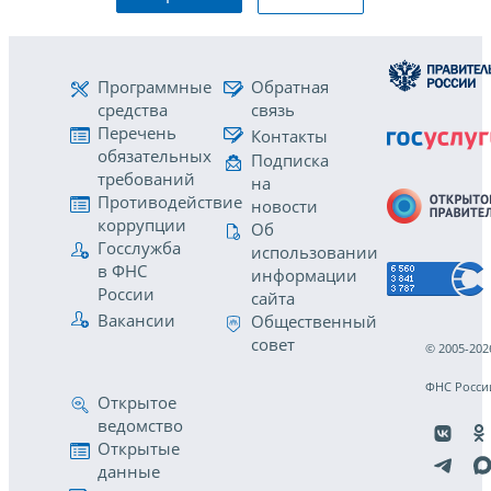
Программные
Обратная
средства
связь
Перечень
Контакты
обязательных
Подписка
требований
на
Противодействие
новости
коррупции
Об
Госслужба
использовании
в ФНС
информации
России
сайта
Вакансии
Общественный
совет
© 2005-202
ФНС Росси
Открытое
ведомство
Открытые
данные