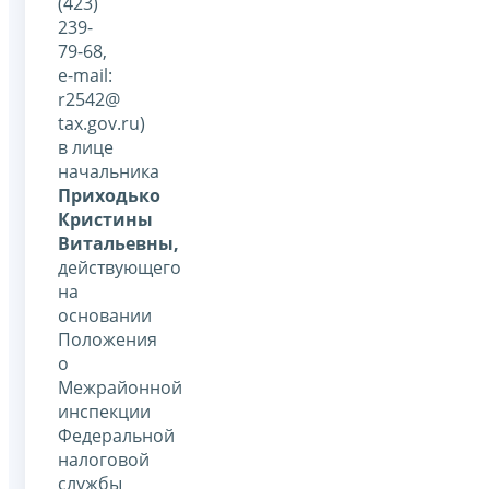
(423)
239-
79-68,
е-mail:
r2542@
tax.gov.ru)
в лице
начальника
Приходько
Кристины
Витальевны,
действующего
на
основании
Положения
о
Межрайонной
инспекции
Федеральной
налоговой
службы