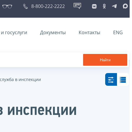
8-800-222-2222
и госуслуги
Документы
Контакты
ENG
Найти
 служба в инспекции
в инспекции