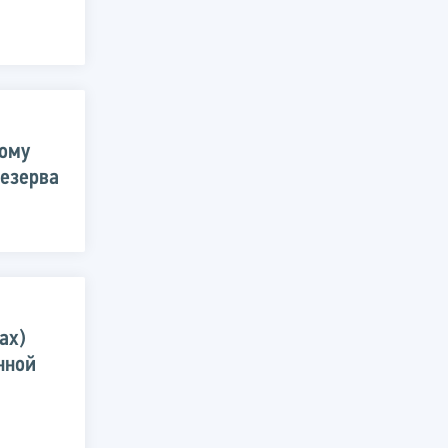
ому
резерва
ах)
нной