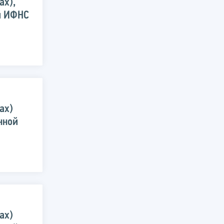
ах),
й ИФНС
ах)
нной
ах)