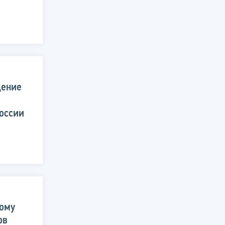
щение
оссии
ому
рв