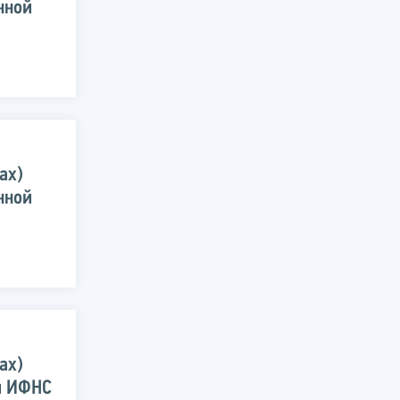
нной
ах)
нной
ах)
й ИФНС