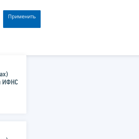
Применить
ах)
й ИФНС