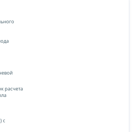
льного
иода
чевой
ок расчета
ыла
) с