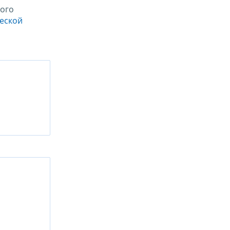
ого
ческой