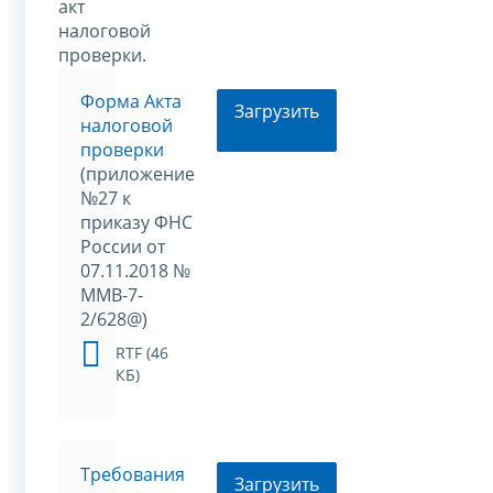
акт
налоговой
проверки.
Форма Акта
Загрузить
налоговой
проверки
(приложение
№27 к
приказу ФНС
России от
07.11.2018 №
ММВ-7-
2/628@)
RTF (46
КБ)
Требования
Загрузить