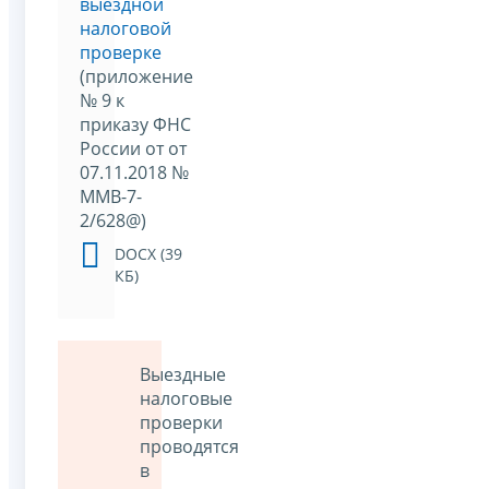
выездной
налоговой
проверке
(приложение
№ 9 к
приказу ФНС
России от от
07.11.2018 №
ММВ-7-
2/628@)
DOCX (39
КБ)
Выездные
налоговые
проверки
проводятся
в