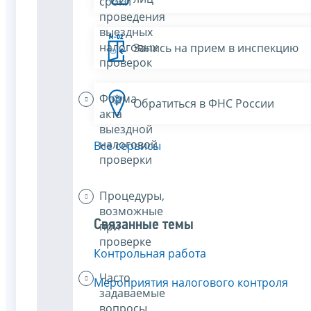
сроки
проведения
выездных
налоговых
Запись на прием в инспекцию
проверок
Форма
Обратиться в ФНС России
акта
выездной
налоговой
Все сервисы
проверки
Процедуры,
возможные
Связанные темы
при
проверке
Контрольная работа
Часто
Мероприятия налогового контроля
задаваемые
вопросы