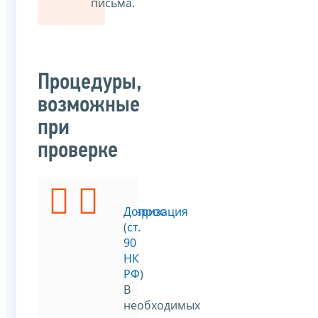
письма.
Процедуры,
возможные
при
проверке
Инвентаризация
Допрос
(
п.
(
ст.
13
90
ст.
НК
89
РФ
)
НК
В
РФ
)
необходимых