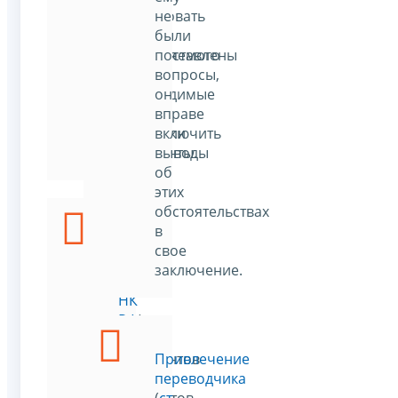
истребовать
не
у
были
проверяемого
поставлены
лица
вопросы,
необходимые
он
для
вправе
проверки
включить
документы.
выводы
об
этих
обстоятельствах
в
Выемка
свое
(
ст.
заключение.
94
НК
РФ
)
Выемка
документов
Привлечение
и
переводчика