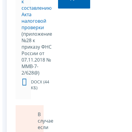
к
составлению
Акта
налоговой
проверки
(приложение
№28 к
приказу ФНС
России от
07.11.2018 №
ММВ-7-
2/628@)
DOCX (44
КБ)
В
случае
если