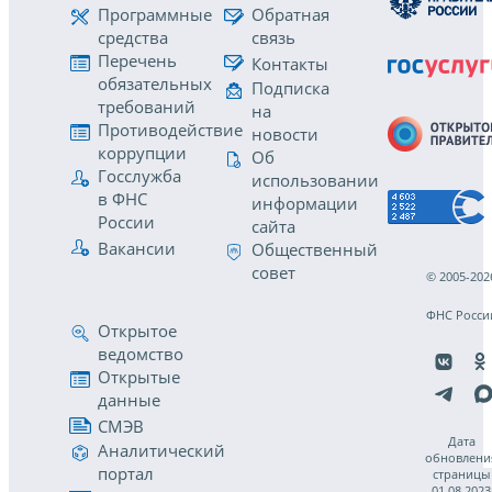
Программные
Обратная
средства
связь
Перечень
Контакты
обязательных
Подписка
требований
на
Противодействие
новости
коррупции
Об
Госслужба
использовании
в ФНС
информации
России
сайта
Вакансии
Общественный
совет
© 2005-202
ФНС Росси
Открытое
ведомство
Открытые
данные
СМЭВ
Дата
Аналитический
обновлени
портал
страницы
01.08.2023