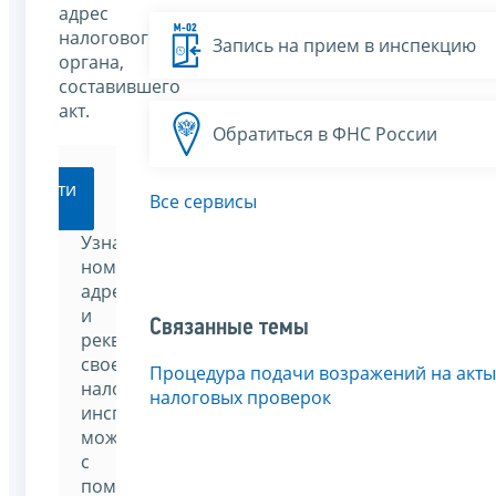
адрес
налогового
Запись на прием в инспекцию
органа,
составившего
акт.
Обратиться в ФНС России
Перейти
Все сервисы
Узнать
номер,
адрес
и
Связанные темы
реквизиты
своей
Процедура подачи возражений на акты
налоговой
налоговых проверок
инспекции
можно
с
помощью