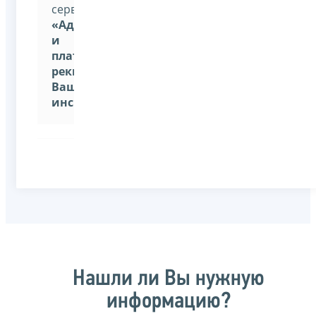
сервиса:
«Адрес
и
платежные
реквизиты
Вашей
инспекции».
Нашли ли Вы нужную
информацию?