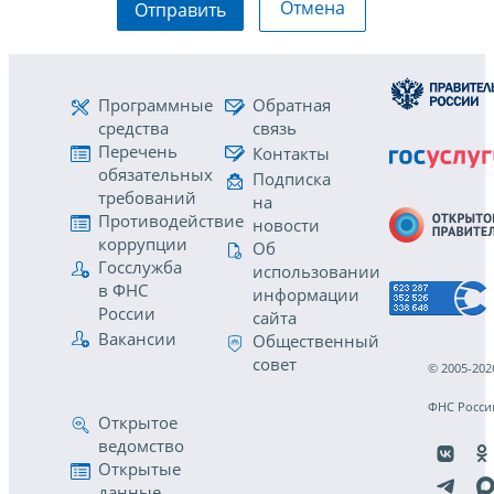
Отмена
Отправить
Программные
Обратная
средства
связь
Перечень
Контакты
обязательных
Подписка
требований
на
Противодействие
новости
коррупции
Об
Госслужба
использовании
в ФНС
информации
России
сайта
Вакансии
Общественный
совет
© 2005-202
ФНС Росси
Открытое
ведомство
Открытые
данные