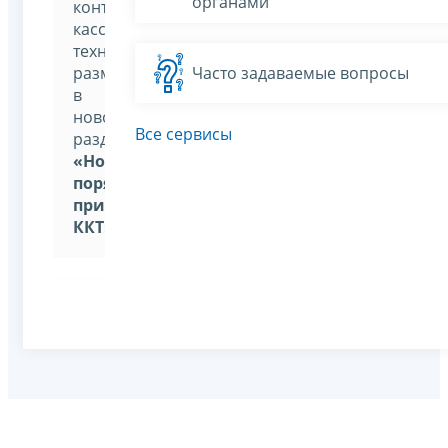
органами
контрольно-
кассовой
техники,
размещена
Часто задаваемые вопросы
в
новом
Все сервисы
разделе
«Новый
порядок
применения
ККТ»