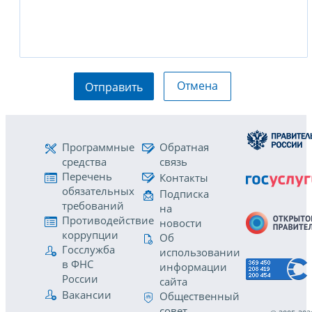
Отмена
Отправить
Программные
Обратная
средства
связь
Перечень
Контакты
обязательных
Подписка
требований
на
Противодействие
новости
коррупции
Об
Госслужба
использовании
в ФНС
информации
России
сайта
Вакансии
Общественный
совет