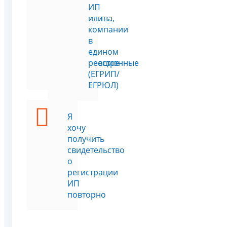
месту
ИП
жительства,
или
паспорт
компании
или
в
другие
едином
регистрационные
реестре
данные
(ЕГРИП/
ЕГРЮЛ)
Я
хочу
получить
свидетельство
о
регистрации
ИП
повторно