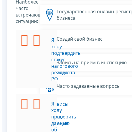
Наиболее
часто
Государственная онлайн-регист
встречающиеся
бизнеса
ситуации:
Создай свой бизнес
Я
Я
хочу
хочу
подать
подтвердить
заявление
статус
Запись на прием в инспекцию
на
налогового
регистрацию
резидента
ИП
РФ
Часто задаваемые вопросы
Я
Я
Все сервисы
изменил
хочу
фамилию,
проверить
регистрацию
данные
по
об