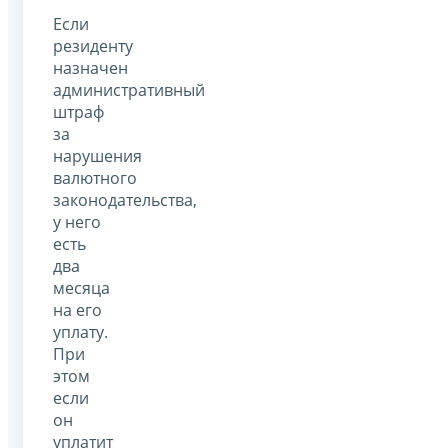
Если
резиденту
назначен
административный
штраф
за
нарушения
валютного
законодательства,
у него
есть
два
месяца
на его
уплату.
При
этом
если
он
уплатит