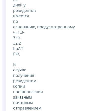
дней у
резидентов
имеется
по
основанию, предусмотренному
ч. 1.3-
3 ст.
32.2
КоАП
РФ.
В
случае
получения
резидентом
копии
постановления
заказным
почтовым
отправлением