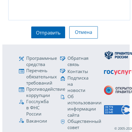
Отмена
Отправить
Программные
Обратная
средства
связь
Перечень
Контакты
обязательных
Подписка
требований
на
Противодействие
новости
коррупции
Об
Госслужба
использовании
в ФНС
информации
России
сайта
Вакансии
Общественный
совет
© 2005-202