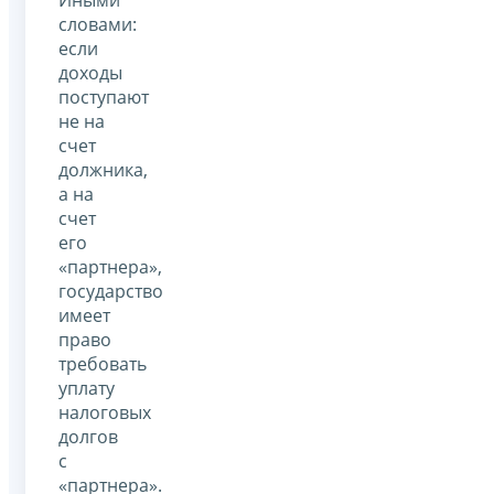
словами:
если
доходы
поступают
не на
счет
должника,
а на
счет
его
«партнера»,
государство
имеет
право
требовать
уплату
налоговых
долгов
с
«партнера».