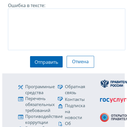
Ошибка в тексте:
Отмена
Отправить
Программные
Обратная
средства
связь
Перечень
Контакты
обязательных
Подписка
требований
на
Противодействие
новости
коррупции
Об